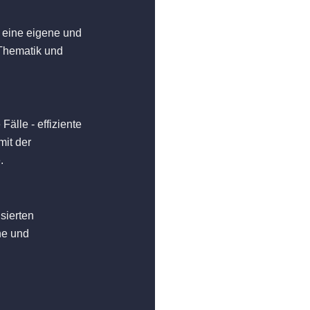
rt eine eigene und
Thematik und
Fälle - effiziente
it der
.
sierten
he und