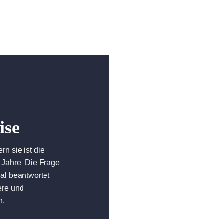
ise
rn sie ist die
r Jahre. Die Frage
al beantwortet
ere und
n.