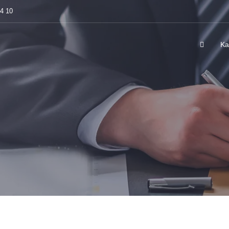
84 10
Ka